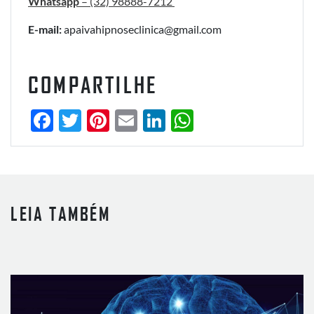
Whatsapp
– (32) 98888-7212
E-mail:
apaivahipnoseclinica@gmail.com
COMPARTILHE
Facebook
Twitter
Pinterest
Email
LinkedIn
WhatsApp
LEIA TAMBÉM